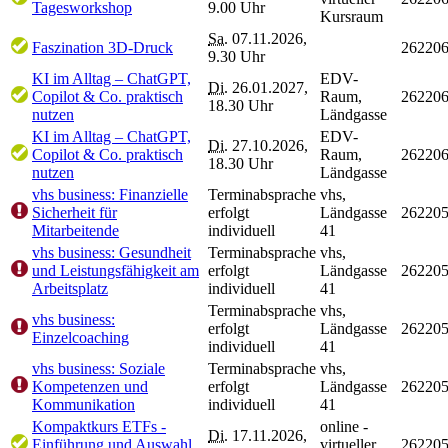
Tagesworkshop
9.00 Uhr
Kursraum
Sa.
07.11.2026,
Faszination 3D-Druck
26220
9.30 Uhr
KI im Alltag – ChatGPT,
EDV-
Di.
26.01.2027,
Copilot & Co. praktisch
Raum,
26220
18.30 Uhr
nutzen
Ländgasse
KI im Alltag – ChatGPT,
EDV-
Di.
27.10.2026,
Copilot & Co. praktisch
Raum,
26220
18.30 Uhr
nutzen
Ländgasse
vhs business: Finanzielle
Terminabsprache
vhs,
Sicherheit für
erfolgt
Ländgasse
26220
Mitarbeitende
individuell
41
vhs business: Gesundheit
Terminabsprache
vhs,
und Leistungsfähigkeit am
erfolgt
Ländgasse
26220
Arbeitsplatz
individuell
41
Terminabsprache
vhs,
vhs business:
erfolgt
Ländgasse
26220
Einzelcoaching
individuell
41
vhs business: Soziale
Terminabsprache
vhs,
Kompetenzen und
erfolgt
Ländgasse
26220
Kommunikation
individuell
41
Kompaktkurs ETFs -
online -
Di.
17.11.2026,
Einführung und Auswahl
virtueller
26220