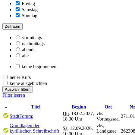
Freitag
Samstag
Sonntag
Zeitraum
vormittags
nachmittags
abends
alle
keine begonnenen
neuer Kurs
keine ausgebuchten
Auswahl filtern
Filter leeren
–
Titel
Beginn
Ort
Nr
Do.
18.02.2027,
vhs
StadtForum:
271101
18.30 Uhr
Vortragssaal
Grundlagen der
vhs,
Sa.
12.09.2026,
kyrillischen Schreibschrift
Ländgasse
26230
10.00 Uhr