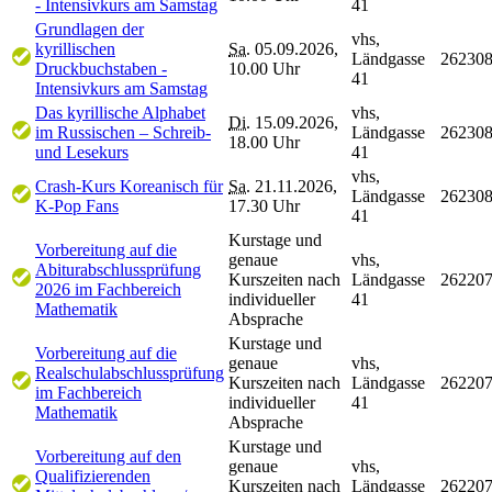
- Intensivkurs am Samstag
41
Grundlagen der
vhs,
kyrillischen
Sa.
05.09.2026,
Ländgasse
26230
Druckbuchstaben -
10.00 Uhr
41
Intensivkurs am Samstag
Das kyrillische Alphabet
vhs,
Di.
15.09.2026,
im Russischen – Schreib-
Ländgasse
26230
18.00 Uhr
und Lesekurs
41
vhs,
Crash-Kurs Koreanisch für
Sa.
21.11.2026,
Ländgasse
26230
K-Pop Fans
17.30 Uhr
41
Kurstage und
Vorbereitung auf die
genaue
vhs,
Abiturabschlussprüfung
Kurszeiten nach
Ländgasse
26220
2026 im Fachbereich
individueller
41
Mathematik
Absprache
Kurstage und
Vorbereitung auf die
genaue
vhs,
Realschulabschlussprüfung
Kurszeiten nach
Ländgasse
26220
im Fachbereich
individueller
41
Mathematik
Absprache
Kurstage und
Vorbereitung auf den
genaue
vhs,
Qualifizierenden
Kurszeiten nach
Ländgasse
26220