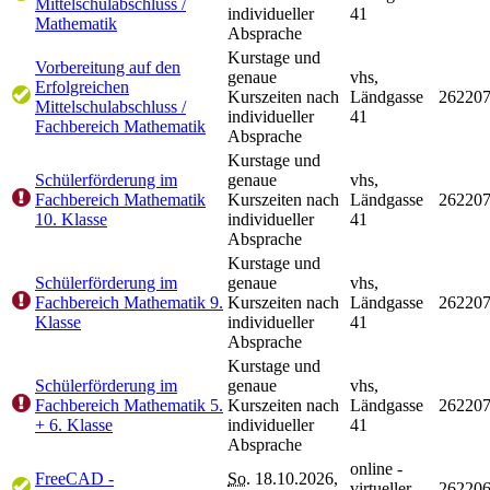
Mittelschulabschluss /
individueller
41
Mathematik
Absprache
Kurstage und
Vorbereitung auf den
genaue
vhs,
Erfolgreichen
Kurszeiten nach
Ländgasse
26220
Mittelschulabschluss /
individueller
41
Fachbereich Mathematik
Absprache
Kurstage und
Schülerförderung im
genaue
vhs,
Fachbereich Mathematik
Kurszeiten nach
Ländgasse
26220
10. Klasse
individueller
41
Absprache
Kurstage und
Schülerförderung im
genaue
vhs,
Fachbereich Mathematik 9.
Kurszeiten nach
Ländgasse
26220
Klasse
individueller
41
Absprache
Kurstage und
Schülerförderung im
genaue
vhs,
Fachbereich Mathematik 5.
Kurszeiten nach
Ländgasse
26220
+ 6. Klasse
individueller
41
Absprache
online -
FreeCAD -
So.
18.10.2026,
virtueller
26220