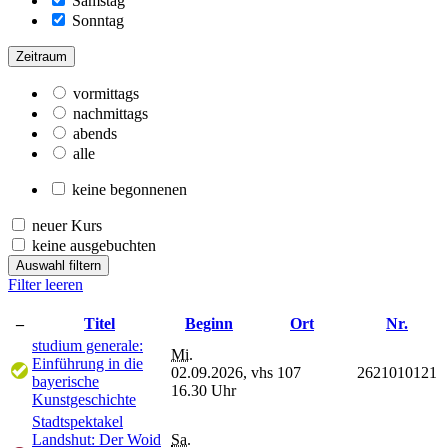
Samstag
Sonntag
Zeitraum
vormittags
nachmittags
abends
alle
keine begonnenen
neuer Kurs
keine ausgebuchten
Auswahl filtern
Filter leeren
–
Titel
Beginn
Ort
Nr.
studium generale:
Mi.
Einführung in die
02.09.2026,
vhs 107
2621010121
bayerische
16.30 Uhr
Kunstgeschichte
Stadtspektakel
Landshut: Der Woid
Sa.