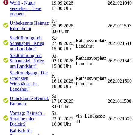
Woifi - Natur
19.09.2026,
2621021040
verstehen - Tiere
17.00 Uhr
erleben.
Fr.
Unbekannte Heimat:
25.09.2026,
2621011507
Rosenheim
8.00 Uhr
Stadtführung mit
So.
Rathausvorplatz
Schauspiel "Krieg
27.09.2026,
2621021541
Landshut
um Landshut"
15.00 Uhr
Stadtführung mit
Sa.
Rathausvorplatz
Schauspiel "Krieg
03.10.2026,
2621021542
Landshut
um Landshut"
15.00 Uhr
Stadtrundgang "Die
Fr.
schönsten
Rathausvorplatz
16.10.2026,
2621021500
Wirtshäuser in
Landshut
18.00 Uhr
Landshut"
Sa.
Unbekannte Heimat:
17.10.2026,
2621011508
Braunau
8.00 Uhr
Vortrag: Bairisch -
Sa.
vhs, Ländgasse
Sprache oder
23.01.2027,
2621021509
41
Dialekt?
16.00 Uhr
Bairisch für