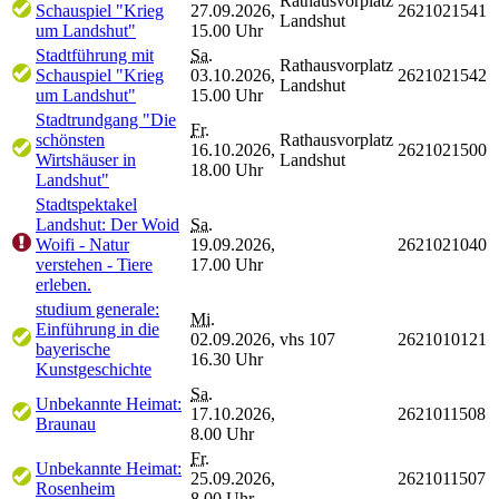
Rathausvorplatz
Schauspiel "Krieg
27.09.2026,
2621021541
Landshut
um Landshut"
15.00 Uhr
Stadtführung mit
Sa.
Rathausvorplatz
Schauspiel "Krieg
03.10.2026,
2621021542
Landshut
um Landshut"
15.00 Uhr
Stadtrundgang "Die
Fr.
schönsten
Rathausvorplatz
16.10.2026,
2621021500
Wirtshäuser in
Landshut
18.00 Uhr
Landshut"
Stadtspektakel
Landshut: Der Woid
Sa.
Woifi - Natur
19.09.2026,
2621021040
verstehen - Tiere
17.00 Uhr
erleben.
studium generale:
Mi.
Einführung in die
02.09.2026,
vhs 107
2621010121
bayerische
16.30 Uhr
Kunstgeschichte
Sa.
Unbekannte Heimat:
17.10.2026,
2621011508
Braunau
8.00 Uhr
Fr.
Unbekannte Heimat:
25.09.2026,
2621011507
Rosenheim
8.00 Uhr