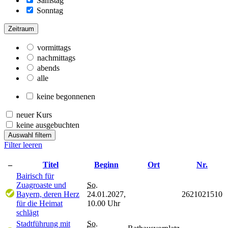
Samstag
Sonntag
Zeitraum
vormittags
nachmittags
abends
alle
keine begonnenen
neuer Kurs
keine ausgebuchten
Auswahl filtern
Filter leeren
–
Titel
Beginn
Ort
Nr.
Bairisch für
Zuagroaste und
So.
Bayern, deren Herz
24.01.2027,
2621021510
für die Heimat
10.00 Uhr
schlägt
Stadtführung mit
So.