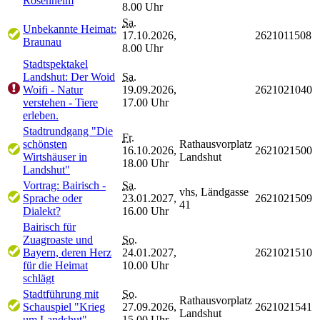
Rosenheim
8.00 Uhr
Sa.
Unbekannte Heimat:
17.10.2026,
2621011508
Braunau
8.00 Uhr
Stadtspektakel
Landshut: Der Woid
Sa.
Woifi - Natur
19.09.2026,
2621021040
verstehen - Tiere
17.00 Uhr
erleben.
Stadtrundgang "Die
Fr.
schönsten
Rathausvorplatz
16.10.2026,
2621021500
Wirtshäuser in
Landshut
18.00 Uhr
Landshut"
Vortrag: Bairisch -
Sa.
vhs, Ländgasse
Sprache oder
23.01.2027,
2621021509
41
Dialekt?
16.00 Uhr
Bairisch für
Zuagroaste und
So.
Bayern, deren Herz
24.01.2027,
2621021510
für die Heimat
10.00 Uhr
schlägt
Stadtführung mit
So.
Rathausvorplatz
Schauspiel "Krieg
27.09.2026,
2621021541
Landshut
um Landshut"
15.00 Uhr