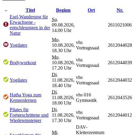
–
Titel
Beginn
Ort
Nr.
Esel-Wanderung für
So.
Erwachsene -
09.08.2026,
2611021006
entschleunigen in der
14.00 Uhr
Natur
Mo.
vhs
Yogilates
10.08.2026,
2612044028
Vortragssaal
18.30 Uhr
Mo.
vhs
Bodyworkout
10.08.2026,
2612044039
Vortragssaal
17.20 Uhr
Di.
vhs
Yogilates
11.08.2026,
2612044032
Vortragssaal
18.40 Uhr
Di.
Hatha Yoga zum
vhs 016
11.08.2026,
2612043526
Kennenlernen
Gymnastik
18.00 Uhr
Pilates für
Di.
vhs
Fortgeschrittene und
11.08.2026,
2612044012
Vortragssaal
Wiedereinsteiger
17.30 Uhr
DAV-
Mi.
Kletterzentrum