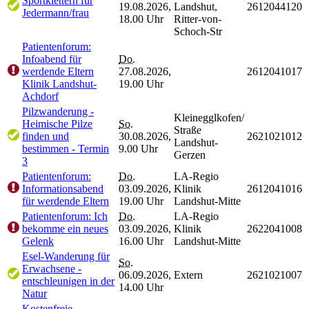
Sportklettern für
19.08.2026,
Landshut,
2612044120
Jedermann/frau
18.00 Uhr
Ritter-von-
Schoch-Str
Patientenforum:
Infoabend für
Do.
werdende Eltern
27.08.2026,
2612041017
Klinik Landshut-
19.00 Uhr
Achdorf
Pilzwanderung -
Kleinegglkofen/
Heimische Pilze
So.
Straße
finden und
30.08.2026,
2621021012
Landshut-
bestimmen - Termin
9.00 Uhr
Gerzen
3
Patientenforum:
Do.
LA-Regio
Informationsabend
03.09.2026,
Klinik
2612041016
für werdende Eltern
19.00 Uhr
Landshut-Mitte
Patientenforum: Ich
Do.
LA-Regio
bekomme ein neues
03.09.2026,
Klinik
2622041008
Gelenk
16.00 Uhr
Landshut-Mitte
Esel-Wanderung für
So.
Erwachsene -
06.09.2026,
Extern
2621021007
entschleunigen in der
14.00 Uhr
Natur
Kostenfreie