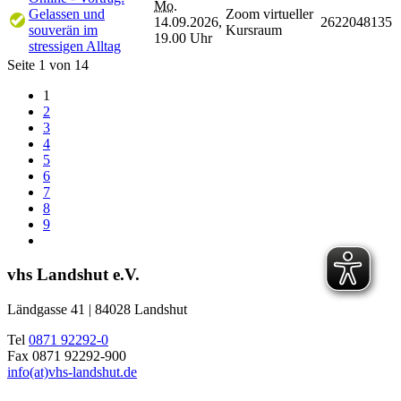
Mo.
Gelassen und
Zoom virtueller
14.09.2026,
2622048135
souverän im
Kursraum
19.00 Uhr
stressigen Alltag
Seite 1 von 14
1
2
3
4
5
6
7
8
9
vhs Landshut e.V.
Ländgasse 41 | 84028 Landshut
Tel
0871 92292-0
Fax 0871 92292-900
info(at)vhs-landshut.de