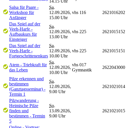
14.15 Uhr
Salsa für Paare -
Sa.
Workshop für
12.09.2026,
vhs 116
2621016202
Anfänger
15.00 Uhr
Das Spiel auf der
Sa.
Veeh-Harfe -
12.09.2026,
vhs 225
2621015152
Aufbaukurs für
13.00 Uhr
Einsteiger
Das Spiel auf der
Sa.
Veeh-Harfe -
12.09.2026,
vhs 225
2621015151
Fortgeschrittenenkurs
10.00 Uhr
Sa.
Atem - Triebkraft für
vhs 017
12.09.2026,
2622043000
das Leben
Gymnastik
10.00 Uhr
Pilze erkennen und
Sa.
bestimmen
12.09.2026,
2621021014
(Ganztagsseminar) -
9.00 Uhr
Termin 1
Pilzwanderung -
Heimische Pilze
So.
finden und
13.09.2026,
2621021015
bestimmen - Termin
9.00 Uhr
5
Online - Vortrag: