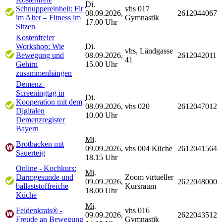
Di.
Schnuppereinheit: Fit
vhs 017
08.09.2026,
2612044067
im Alter – Fitness im
Gymnastik
17.00 Uhr
Sitzen
Kostenfreier
Workshop: Wie
Di.
vhs, Ländgasse
Bewegung und
08.09.2026,
2612042011
41
Gehirn
15.00 Uhr
zusammenhängen
Demenz-
Screeningtag in
Di.
Kooperation mit dem
08.09.2026,
vhs 020
2612047012
Digitalen
10.00 Uhr
Demenzregister
Bayern
Mi.
Brotbacken mit
09.09.2026,
vhs 004 Küche
2612041564
Sauerteig
18.15 Uhr
Online - Kochkurs:
Mi.
Darmgesunde und
Zoom virtueller
09.09.2026,
2622048000
ballaststoffreiche
Kursraum
18.00 Uhr
Küche
Mi.
Feldenkrais® -
vhs 016
09.09.2026,
2622043512
Freude an Bewegung
Gymnastik