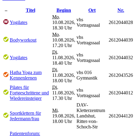
–
Titel
Beginn
Ort
Nr.
Mo.
vhs
Yogilates
10.08.2026,
2612044028
Vortragssaal
18.30 Uhr
Mo.
vhs
Bodyworkout
10.08.2026,
2612044039
Vortragssaal
17.20 Uhr
Di.
vhs
Yogilates
11.08.2026,
2612044032
Vortragssaal
18.40 Uhr
Di.
Hatha Yoga zum
vhs 016
11.08.2026,
2612043526
Kennenlernen
Gymnastik
18.00 Uhr
Pilates für
Di.
vhs
Fortgeschrittene und
11.08.2026,
2612044012
Vortragssaal
Wiedereinsteiger
17.30 Uhr
DAV-
Mi.
Kletterzentrum
Sportklettern für
19.08.2026,
Landshut,
2612044120
Jedermann/frau
18.00 Uhr
Ritter-von-
Schoch-Str
Patientenforum: