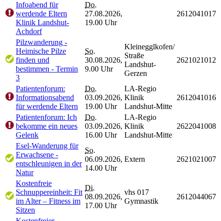
Infoabend für
Do.
werdende Eltern
27.08.2026,
2612041017
Klinik Landshut-
19.00 Uhr
Achdorf
Pilzwanderung -
Kleinegglkofen/
Heimische Pilze
So.
Straße
finden und
30.08.2026,
2621021012
Landshut-
bestimmen - Termin
9.00 Uhr
Gerzen
3
Patientenforum:
Do.
LA-Regio
Informationsabend
03.09.2026,
Klinik
2612041016
für werdende Eltern
19.00 Uhr
Landshut-Mitte
Patientenforum: Ich
Do.
LA-Regio
bekomme ein neues
03.09.2026,
Klinik
2622041008
Gelenk
16.00 Uhr
Landshut-Mitte
Esel-Wanderung für
So.
Erwachsene -
06.09.2026,
Extern
2621021007
entschleunigen in der
14.00 Uhr
Natur
Kostenfreie
Di.
Schnuppereinheit: Fit
vhs 017
08.09.2026,
2612044067
im Alter – Fitness im
Gymnastik
17.00 Uhr
Sitzen
Kostenfreier