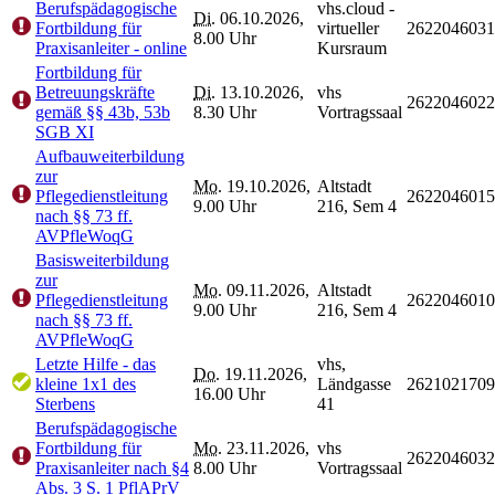
Berufspädagogische
vhs.cloud -
Di.
06.10.2026,
Fortbildung für
virtueller
2622046031
8.00 Uhr
Praxisanleiter - online
Kursraum
Fortbildung für
Betreuungskräfte
Di.
13.10.2026,
vhs
2622046022
gemäß §§ 43b, 53b
8.30 Uhr
Vortragssaal
SGB XI
Aufbauweiterbildung
zur
Mo.
19.10.2026,
Altstadt
Pflegedienstleitung
2622046015
9.00 Uhr
216, Sem 4
nach §§ 73 ff.
AVPfleWoqG
Basisweiterbildung
zur
Mo.
09.11.2026,
Altstadt
Pflegedienstleitung
2622046010
9.00 Uhr
216, Sem 4
nach §§ 73 ff.
AVPfleWoqG
Letzte Hilfe - das
vhs,
Do.
19.11.2026,
kleine 1x1 des
Ländgasse
2621021709
16.00 Uhr
Sterbens
41
Berufspädagogische
Fortbildung für
Mo.
23.11.2026,
vhs
2622046032
Praxisanleiter nach §4
8.00 Uhr
Vortragssaal
Abs. 3 S. 1 PflAPrV