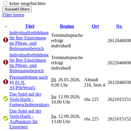
keine ausgebuchten
Auswahl filtern
Filter leeren
–
Titel
Beginn
Ort
Nr.
Individualfortbildung
Terminabsprache
für Ihre Einrichtung
erfolgt
2612046000
im Pflege- und
individuell
Betreuungsbereich
Individualfortbildung
Terminabsprache
für Ihre Einrichtung
erfolgt
2622046000
im Pflege- und
individuell
Betreuungsbereich
Praxisanleitung nach
Di.
26.05.2026,
Altstadt
§§ 81 ff.
2612046030
9.00 Uhr
216, Sem 4
AVPfleWoqG
Das Spiel auf der
Sa.
12.09.2026,
Veeh-Harfe -
vhs 225
2621015151
10.00 Uhr
Fortgeschrittenenkurs
Das Spiel auf der
Veeh-Harfe -
Sa.
12.09.2026,
vhs 225
2621015152
Aufbaukurs für
13.00 Uhr
Einsteiger