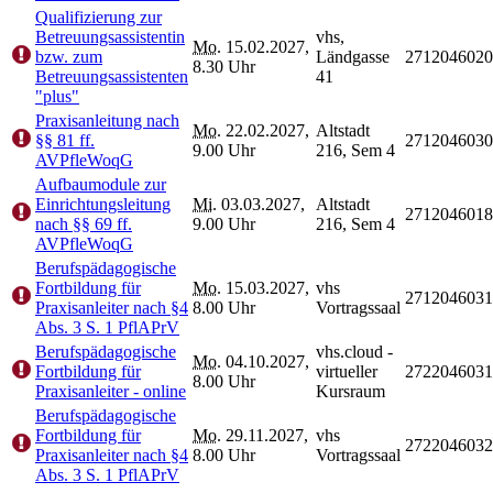
Qualifizierung zur
Betreuungsassistentin
vhs,
Mo.
15.02.2027,
bzw. zum
Ländgasse
2712046020
8.30 Uhr
Betreuungsassistenten
41
"plus"
Praxisanleitung nach
Mo.
22.02.2027,
Altstadt
§§ 81 ff.
2712046030
9.00 Uhr
216, Sem 4
AVPfleWoqG
Aufbaumodule zur
Einrichtungsleitung
Mi.
03.03.2027,
Altstadt
2712046018
nach §§ 69 ff.
9.00 Uhr
216, Sem 4
AVPfleWoqG
Berufspädagogische
Fortbildung für
Mo.
15.03.2027,
vhs
2712046031
Praxisanleiter nach §4
8.00 Uhr
Vortragssaal
Abs. 3 S. 1 PflAPrV
Berufspädagogische
vhs.cloud -
Mo.
04.10.2027,
Fortbildung für
virtueller
2722046031
8.00 Uhr
Praxisanleiter - online
Kursraum
Berufspädagogische
Fortbildung für
Mo.
29.11.2027,
vhs
2722046032
Praxisanleiter nach §4
8.00 Uhr
Vortragssaal
Abs. 3 S. 1 PflAPrV