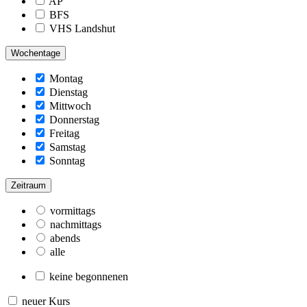
AP
BFS
VHS Landshut
Wochentage
Montag
Dienstag
Mittwoch
Donnerstag
Freitag
Samstag
Sonntag
Zeitraum
vormittags
nachmittags
abends
alle
keine begonnenen
neuer Kurs