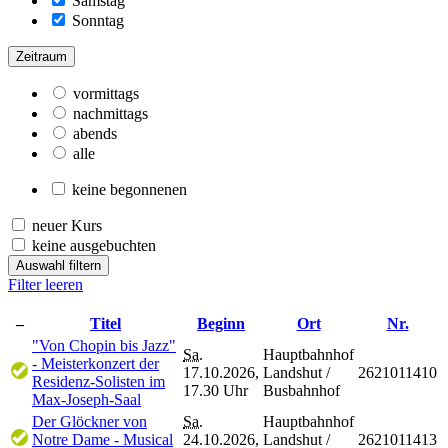
Samstag
Sonntag
Zeitraum
vormittags
nachmittags
abends
alle
keine begonnenen
neuer Kurs
keine ausgebuchten
Auswahl filtern
Filter leeren
–
Titel
Beginn
Ort
Nr.
"Von Chopin bis Jazz"
Sa.
Hauptbahnhof
- Meisterkonzert der
17.10.2026,
Landshut /
2621011410
Residenz-Solisten im
17.30 Uhr
Busbahnhof
Max-Joseph-Saal
Der Glöckner von
Sa.
Hauptbahnhof
Notre Dame - Musical
24.10.2026,
Landshut /
2621011413