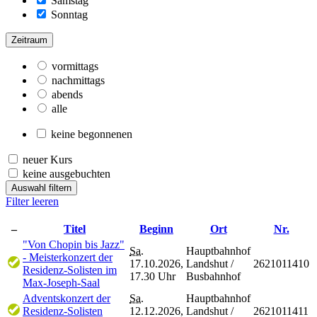
Samstag
Sonntag
Zeitraum
vormittags
nachmittags
abends
alle
keine begonnenen
neuer Kurs
keine ausgebuchten
Auswahl filtern
Filter leeren
–
Titel
Beginn
Ort
Nr.
"Von Chopin bis Jazz"
Sa.
Hauptbahnhof
- Meisterkonzert der
17.10.2026,
Landshut /
2621011410
Residenz-Solisten im
17.30 Uhr
Busbahnhof
Max-Joseph-Saal
Adventskonzert der
Sa.
Hauptbahnhof
Residenz-Solisten
12.12.2026,
Landshut /
2621011411