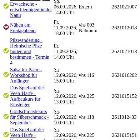
So.
Erwachsene -
06.09.2026,
Extern
2621021007
entschleunigen in der
14.00 Uhr
Natur
Fr.
Nähen am
vhs 003
11.09.2026,
2621012018
Freitagabend
Nähraum
18.00 Uhr
Pilzwanderung -
Heimische Pilze
Fr.
finden und
11.09.2026,
2621021013
bestimmen - Termin
14.00 Uhr
4
Salsa für Paare -
Sa.
Workshop für
12.09.2026,
vhs 116
2621016202
Anfänger
15.00 Uhr
Das Spiel auf der
Sa.
Veeh-Harfe -
12.09.2026,
vhs 225
2621015152
Aufbaukurs für
13.00 Uhr
Einsteiger
Goldschmiedekurs
Sa.
für Silberschmuck -
12.09.2026,
vhs 118
2611012433
September
10.00 Uhr
Das Spiel auf der
Sa.
Veeh-Harfe -
12.09.2026,
vhs 225
2621015151