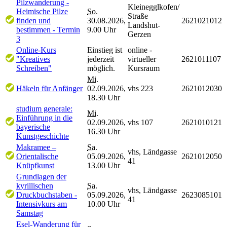
Pilzwanderung -
Kleinegglkofen/
Heimische Pilze
So.
Straße
finden und
30.08.2026,
2621021012
Landshut-
bestimmen - Termin
9.00 Uhr
Gerzen
3
Online-Kurs
Einstieg ist
online -
"Kreatives
jederzeit
virtueller
2621011107
Schreiben"
möglich.
Kursraum
Mi.
Häkeln für Anfänger
02.09.2026,
vhs 223
2621012030
18.30 Uhr
studium generale:
Mi.
Einführung in die
02.09.2026,
vhs 107
2621010121
bayerische
16.30 Uhr
Kunstgeschichte
Makramee –
Sa.
vhs, Ländgasse
Orientalische
05.09.2026,
2621012050
41
Knüpfkunst
13.00 Uhr
Grundlagen der
kyrillischen
Sa.
vhs, Ländgasse
Druckbuchstaben -
05.09.2026,
2623085101
41
Intensivkurs am
10.00 Uhr
Samstag
Esel-Wanderung für