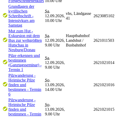
Fortgeschrittenenkurs
10.00 Uhr
Grundlagen der
kyrillischen
Sa.
vhs, Ländgasse
Schreibschrift -
12.09.2026,
2623085102
41
Intensivkurs am
10.00 Uhr
Samstag
Mut zum Hut -
Exkursion mit dem
Sa.
Hauptbahnhof
Bus zur weltgrößten
12.09.2026,
Landshut /
2621011503
Hutschau in
9.00 Uhr
Busbahnhof
Neuburg/Donau
Pilze erkennen und
Sa.
bestimmen
12.09.2026,
2621021014
(Ganztagsseminar) -
9.00 Uhr
Termin 1
Pilzwanderung -
Heimische Pilze
So.
finden und
13.09.2026,
2621021016
bestimmen - Termin
14.00 Uhr
6
Pilzwanderung -
Heimische Pilze
So.
finden und
13.09.2026,
2621021015
bestimmen - Termin
9.00 Uhr