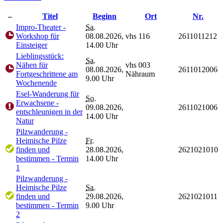
–
Titel
Beginn
Ort
Nr.
Impro-Theater -
Sa.
Workshop für
08.08.2026,
vhs 116
2611011212
Einsteiger
14.00 Uhr
Lieblingsstück:
Sa.
Nähen für
vhs 003
08.08.2026,
2611012006
Fortgeschrittene am
Nähraum
9.00 Uhr
Wochenende
Esel-Wanderung für
So.
Erwachsene -
09.08.2026,
2611021006
entschleunigen in der
14.00 Uhr
Natur
Pilzwanderung -
Heimische Pilze
Fr.
finden und
28.08.2026,
2621021010
bestimmen - Termin
14.00 Uhr
1
Pilzwanderung -
Heimische Pilze
Sa.
finden und
29.08.2026,
2621021011
bestimmen - Termin
9.00 Uhr
2