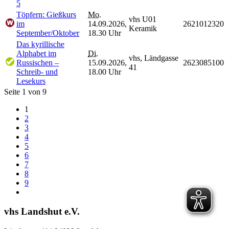
5
Töpfern: Gießkurs
Mo.
vhs U01
im
14.09.2026,
2621012320
Keramik
September/Oktober
18.30 Uhr
Das kyrillische
Alphabet im
Di.
vhs, Ländgasse
Russischen –
15.09.2026,
2623085100
41
Schreib- und
18.00 Uhr
Lesekurs
Seite 1 von 9
1
2
3
4
5
6
7
8
9
vhs Landshut e.V.