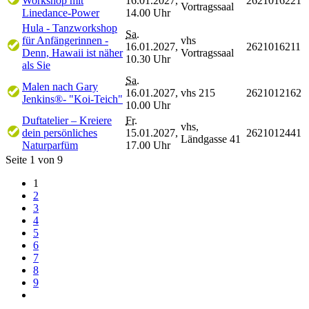
Workshop mit
16.01.2027,
2621016221
Vortragssaal
Linedance-Power
14.00 Uhr
Hula - Tanzworkshop
Sa.
für Anfängerinnen -
vhs
16.01.2027,
2621016211
Denn, Hawaii ist näher
Vortragssaal
10.30 Uhr
als Sie
Sa.
Malen nach Gary
16.01.2027,
vhs 215
2621012162
Jenkins®- "Koi-Teich"
10.00 Uhr
Duftatelier – Kreiere
Fr.
vhs,
dein persönliches
15.01.2027,
2621012441
Ländgasse 41
Naturparfüm
17.00 Uhr
Seite 1 von 9
1
2
3
4
5
6
7
8
9