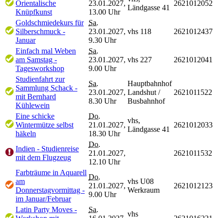
Orientalische
23.01.2027,
2621012052
Ländgasse 41
Knüpfkunst
13.00 Uhr
Goldschmiedekurs für
Sa.
Silberschmuck -
23.01.2027,
vhs 118
2621012437
Januar
9.30 Uhr
Einfach mal Weben
Sa.
am Samstag -
23.01.2027,
vhs 227
2621012041
Tagesworkshop
9.00 Uhr
Studienfahrt zur
Sa.
Hauptbahnhof
Sammlung Schack -
23.01.2027,
Landshut /
2621011522
mit Bernhard
8.30 Uhr
Busbahnhof
Kühlewein
Eine schicke
Do.
vhs,
Wintermütze selbst
21.01.2027,
2621012033
Ländgasse 41
häkeln
18.30 Uhr
Do.
Indien - Studienreise
21.01.2027,
2621011532
mit dem Flugzeug
12.10 Uhr
Farbträume in Aquarell
Do.
am
vhs U08
21.01.2027,
2621012123
Donnerstagvormittag -
Werkraum
9.00 Uhr
im Januar/Februar
Latin Party Moves -
Sa.
vhs