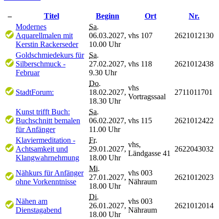
–
Titel
Beginn
Ort
Nr.
Modernes
Sa.
Aquarellmalen mit
06.03.2027,
vhs 107
2621012130
Kerstin Rackerseder
10.00 Uhr
Goldschmiedekurs für
Sa.
Silberschmuck -
27.02.2027,
vhs 118
2621012438
Februar
9.30 Uhr
Do.
vhs
StadtForum:
18.02.2027,
2711011701
Vortragssaal
18.30 Uhr
Kunst trifft Buch:
Sa.
Buchschnitt bemalen
06.02.2027,
vhs 115
2621012422
für Anfänger
11.00 Uhr
Klaviermeditation -
Fr.
vhs,
Achtsamkeit und
29.01.2027,
2622043032
Ländgasse 41
Klangwahrnehmung
18.00 Uhr
Mi.
Nähkurs für Anfänger
vhs 003
27.01.2027,
2621012023
ohne Vorkenntnisse
Nähraum
18.00 Uhr
Di.
Nähen am
vhs 003
26.01.2027,
2621012014
Dienstagabend
Nähraum
18.00 Uhr