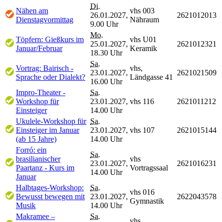
Di.
Nähen am
vhs 003
26.01.2027,
2621012013
Dienstagvormittag
Nähraum
9.00 Uhr
Mo.
Töpfern: Gießkurs im
vhs U01
25.01.2027,
2621012321
Januar/Februar
Keramik
18.30 Uhr
Sa.
Vortrag: Bairisch -
vhs,
23.01.2027,
2621021509
Sprache oder Dialekt?
Ländgasse 41
16.00 Uhr
Impro-Theater -
Sa.
Workshop für
23.01.2027,
vhs 116
2621011212
Einsteiger
14.00 Uhr
Ukulele-Workshop für
Sa.
Einsteiger im Januar
23.01.2027,
vhs 107
2621015144
(ab 15 Jahre)
14.00 Uhr
Forró: ein
Sa.
brasilianischer
vhs
23.01.2027,
2621016231
Paartanz - Kurs im
Vortragssaal
14.00 Uhr
Januar
Halbtages-Workshop:
Sa.
vhs 016
Bewusst bewegen mit
23.01.2027,
2622043578
Gymnastik
Musik
14.00 Uhr
Makramee –
Sa.
vhs,