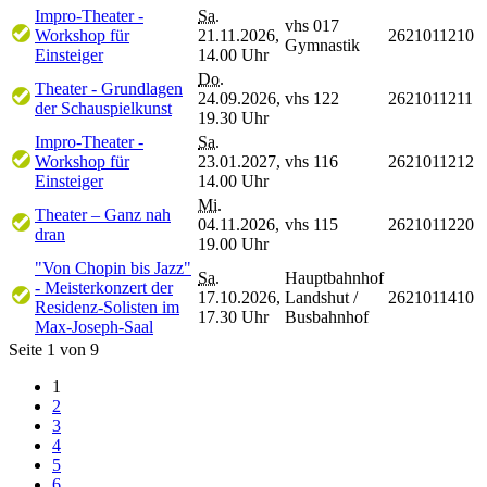
Impro-Theater -
Sa.
vhs 017
Workshop für
21.11.2026,
2621011210
Gymnastik
Einsteiger
14.00 Uhr
Do.
Theater - Grundlagen
24.09.2026,
vhs 122
2621011211
der Schauspielkunst
19.30 Uhr
Impro-Theater -
Sa.
Workshop für
23.01.2027,
vhs 116
2621011212
Einsteiger
14.00 Uhr
Mi.
Theater – Ganz nah
04.11.2026,
vhs 115
2621011220
dran
19.00 Uhr
"Von Chopin bis Jazz"
Sa.
Hauptbahnhof
- Meisterkonzert der
17.10.2026,
Landshut /
2621011410
Residenz-Solisten im
17.30 Uhr
Busbahnhof
Max-Joseph-Saal
Seite 1 von 9
1
2
3
4
5
6