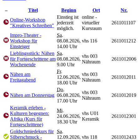
–
Titel
Beginn
Ort
Nr.
Einstieg ist
online -
Online-Workshop
jederzeit
virtueller
2611011107
"Kreatives Schreiben"
möglich.
Kursraum
Impro-Theater -
Sa.
Workshop für
08.08.2026,
vhs 116
2611011212
Einsteiger
14.00 Uhr
Lieblingsstück: Nähen
Sa.
vhs 003
für Fortgeschrittene am
08.08.2026,
2611012006
Nähraum
Wochenende
9.00 Uhr
Fr.
Nähen am
vhs 003
12.06.2026,
2611012011
Freitagabend
Nähraum
18.00 Uhr
Do.
vhs 003
Nähen am Donnerstag
06.08.2026,
2611012019
Nähraum
17.00 Uhr
Keramik erleben -
Mi.
Kulturen begegnen:
vhs U01
24.06.2026,
2611012301
Afrika (Kurs für
Keramik
18.30 Uhr
Fortgeschrittene)
Goldschmiedekurs für
Sa.
Silberschmuck -
12.09.2026,
vhs 118
2611012433