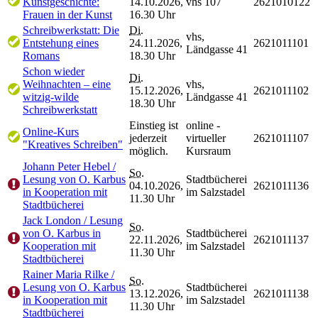
Kunstgeschichte:
14.10.2026,
vhs 107
2621010122
Frauen in der Kunst
16.30 Uhr
Schreibwerkstatt: Die
Di.
vhs,
Entstehung eines
24.11.2026,
2621011101
Ländgasse 41
Romans
18.30 Uhr
Schon wieder
Di.
Weihnachten – eine
vhs,
15.12.2026,
2621011102
witzig-wilde
Ländgasse 41
18.30 Uhr
Schreibwerkstatt
Einstieg ist
online -
Online-Kurs
jederzeit
virtueller
2621011107
"Kreatives Schreiben"
möglich.
Kursraum
Johann Peter Hebel /
So.
Lesung von O. Karbus
Stadtbücherei
04.10.2026,
2621011136
in Kooperation mit
im Salzstadel
11.30 Uhr
Stadtbücherei
Jack London / Lesung
So.
von O. Karbus in
Stadtbücherei
22.11.2026,
2621011137
Kooperation mit
im Salzstadel
11.30 Uhr
Stadtbücherei
Rainer Maria Rilke /
So.
Lesung von O. Karbus
Stadtbücherei
13.12.2026,
2621011138
in Kooperation mit
im Salzstadel
11.30 Uhr
Stadtbücherei