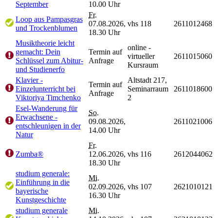
September
10.00 Uhr
Fr.
Loop aus Pampasgras
07.08.2026,
vhs 118
2611012468
und Trockenblumen
18.30 Uhr
Musiktheorie leicht
online -
gemacht: Dein
Termin auf
virtueller
2611015060
Schlüssel zum Abitur-
Anfrage
Kursraum
und Studienerfo
Klavier -
Altstadt 217,
Termin auf
Einzelunterricht bei
Seminarraum
2611018600
Anfrage
Viktoriya Timchenko
2
Esel-Wanderung für
So.
Erwachsene -
09.08.2026,
2611021006
entschleunigen in der
14.00 Uhr
Natur
Fr.
Zumba®
12.06.2026,
vhs 116
2612044062
18.30 Uhr
studium generale:
Mi.
Einführung in die
02.09.2026,
vhs 107
2621010121
bayerische
16.30 Uhr
Kunstgeschichte
studium generale
Mi.