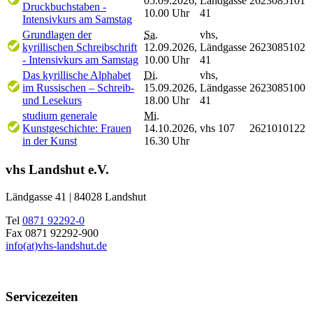
05.09.2026,
Ländgasse
2623085101
Druckbuchstaben -
10.00 Uhr
41
Intensivkurs am Samstag
Grundlagen der
Sa.
vhs,
kyrillischen Schreibschrift
12.09.2026,
Ländgasse
2623085102
- Intensivkurs am Samstag
10.00 Uhr
41
Das kyrillische Alphabet
Di.
vhs,
im Russischen – Schreib-
15.09.2026,
Ländgasse
2623085100
und Lesekurs
18.00 Uhr
41
studium generale
Mi.
Kunstgeschichte: Frauen
14.10.2026,
vhs 107
2621010122
in der Kunst
16.30 Uhr
vhs Landshut e.V.
Ländgasse 41 | 84028 Landshut
Tel
0871 92292-0
Fax 0871 92292-900
info(at)vhs-landshut.de
Servicezeiten