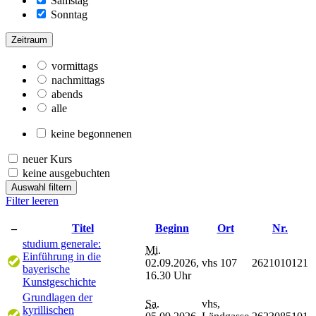
Samstag
Sonntag
Zeitraum
vormittags
nachmittags
abends
alle
keine begonnenen
neuer Kurs
keine ausgebuchten
Auswahl filtern
Filter leeren
–
Titel
Beginn
Ort
Nr.
studium generale:
Mi.
Einführung in die
02.09.2026,
vhs 107
2621010121
bayerische
16.30 Uhr
Kunstgeschichte
Grundlagen der
Sa.
vhs,
kyrillischen