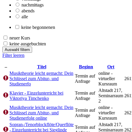
nachmittags
abends
alle
keine begonnenen
neuer Kurs
keine ausgebuchten
Auswahl filtern
Filter leeren
–
Titel
Beginn
Ort
Musiktheorie leicht gemacht: Dein
online -
Termin auf
Schlüssel zum Abitur- und
virtueller
261
Anfrage
Studienerfo
Kursraum
Altstadt 217,
Klavier - Einzelunterricht bei
Termin auf
Seminarraum
261
Viktoriya Timchenko
Anfrage
2
Musiktheorie leicht gemacht: Dein
online -
Termin auf
Schlüssel zum Abitur- und
virtueller
262
Anfrage
Studienerfolg online
Kursraum
Sopran-/Tenorblockflöte/Querflöte
Altstadt 217,
Termin auf
- Einzelunterricht bei Sieglinde
Seminarraum
262