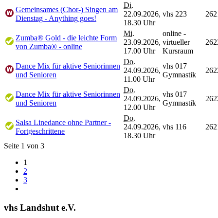
Di.
Gemeinsames (Chor-) Singen am
22.09.2026,
vhs 223
262
Dienstag - Anything goes!
18.30 Uhr
Mi.
online -
Zumba® Gold - die leichte Form
23.09.2026,
virtueller
262
von Zumba® - online
17.00 Uhr
Kursraum
Do.
Dance Mix für aktive Seniorinnen
vhs 017
24.09.2026,
262
und Senioren
Gymnastik
11.00 Uhr
Do.
Dance Mix für aktive Seniorinnen
vhs 017
24.09.2026,
262
und Senioren
Gymnastik
12.00 Uhr
Do.
Salsa Linedance ohne Partner -
24.09.2026,
vhs 116
262
Fortgeschrittene
18.30 Uhr
Seite 1 von 3
1
2
3
vhs Landshut e.V.