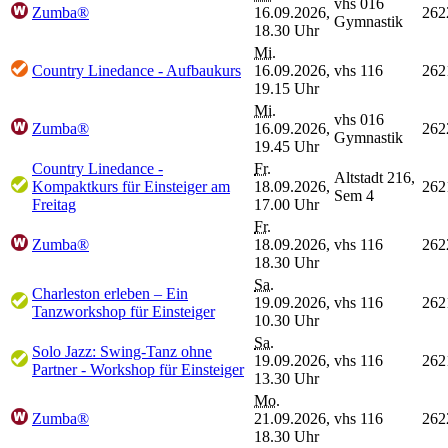
vhs 016
Zumba®
16.09.2026,
262
Gymnastik
18.30 Uhr
Mi.
Country Linedance - Aufbaukurs
16.09.2026,
vhs 116
262
19.15 Uhr
Mi.
vhs 016
Zumba®
16.09.2026,
262
Gymnastik
19.45 Uhr
Country Linedance -
Fr.
Altstadt 216,
Kompaktkurs für Einsteiger am
18.09.2026,
262
Sem 4
Freitag
17.00 Uhr
Fr.
Zumba®
18.09.2026,
vhs 116
262
18.30 Uhr
Sa.
Charleston erleben – Ein
19.09.2026,
vhs 116
262
Tanzworkshop für Einsteiger
10.30 Uhr
Sa.
Solo Jazz: Swing-Tanz ohne
19.09.2026,
vhs 116
262
Partner - Workshop für Einsteiger
13.30 Uhr
Mo.
Zumba®
21.09.2026,
vhs 116
262
18.30 Uhr