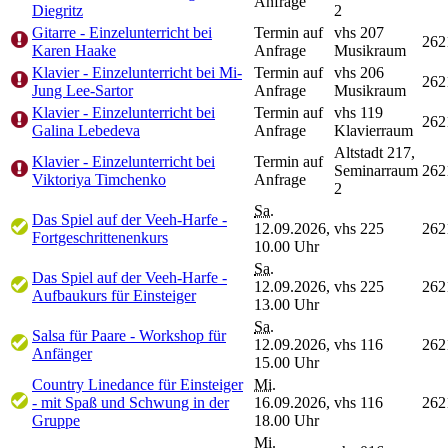
Anfrage
Diegritz
2
Gitarre - Einzelunterricht bei
Termin auf
vhs 207
262
Karen Haake
Anfrage
Musikraum
Klavier - Einzelunterricht bei Mi-
Termin auf
vhs 206
262
Jung Lee-Sartor
Anfrage
Musikraum
Klavier - Einzelunterricht bei
Termin auf
vhs 119
262
Galina Lebedeva
Anfrage
Klavierraum
Altstadt 217,
Klavier - Einzelunterricht bei
Termin auf
Seminarraum
262
Viktoriya Timchenko
Anfrage
2
Sa.
Das Spiel auf der Veeh-Harfe -
12.09.2026,
vhs 225
262
Fortgeschrittenenkurs
10.00 Uhr
Sa.
Das Spiel auf der Veeh-Harfe -
12.09.2026,
vhs 225
262
Aufbaukurs für Einsteiger
13.00 Uhr
Sa.
Salsa für Paare - Workshop für
12.09.2026,
vhs 116
262
Anfänger
15.00 Uhr
Country Linedance für Einsteiger
Mi.
- mit Spaß und Schwung in der
16.09.2026,
vhs 116
262
Gruppe
18.00 Uhr
Mi.