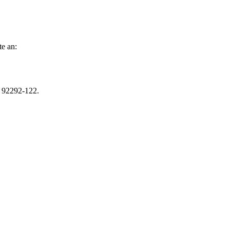
te an:
r 92292-122.