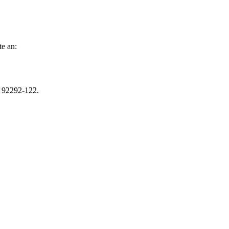
te an:
r 92292-122.