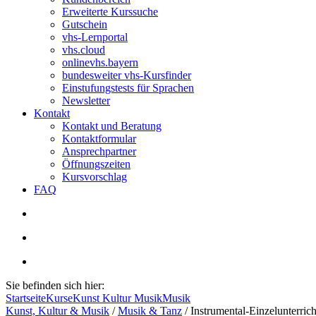
Erweiterte Kurssuche
Gutschein
vhs-Lernportal
vhs.cloud
onlinevhs.bayern
bundesweiter vhs-Kursfinder
Einstufungstests für Sprachen
Newsletter
Kontakt
Kontakt und Beratung
Kontaktformular
Ansprechpartner
Öffnungszeiten
Kursvorschlag
FAQ
Sie befinden sich hier:
Startseite
Kurse
Kunst Kultur Musik
Musik
Kunst, Kultur & Musik
/
Musik & Tanz
/
Instrumental-Einzelunterrich