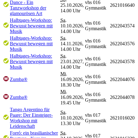
Dance - Ein
vhs 016
25.10.2026,
2621016640
Tanzworkshop der
Gymnastik
14.00 Uhr
glamourösen Art
Halbtages-Workshop:
Sa.
vhs 016
Bewusst bewegen mit
10.10.2026,
2622043574
Gymnastik
Musik
14.00 Uhr
Halbtages-Workshop:
Sa.
vhs 016
Bewusst bewegen mit
14.11.2026,
2622043576
Gymnastik
Musik
14.00 Uhr
Halbtages-Workshop:
Sa.
vhs 016
Bewusst bewegen mit
23.01.2027,
2622043578
Gymnastik
Musik
14.00 Uhr
Mi.
vhs 016
Zumba®
16.09.2026,
2622044076
Gymnastik
18.30 Uhr
Mi.
vhs 016
Zumba®
16.09.2026,
2622044078
Gymnastik
19.45 Uhr
Tango Argentino für
Sa.
Paare: Der Einsteiger-
vhs 017
10.10.2026,
2621016020
Workshop mit
Gymnastik
13.30 Uhr
Leidenschaft
Forró: ein brasilianischer
Sa.
vhs 017