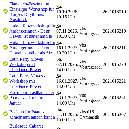
Flamenco-Faszination:
Sa.
Einsteiger-Workshop für
10.10.2026,
2621016010
Körper, Rhythmus,
10.15 Uhr
Ausdruck
Hula - Tanzworkshop für
Sa.
vhs
Anfängerinnen - Denn,
07.11.2026,
2621016210
Vortragssaal
Hawaii ist näher als Sie
10.30 Uhr
Hula - Tanzworkshop für
Sa.
vhs
Anfängerinnen - Denn,
16.01.2027,
2621016211
Vortragssaal
Hawaii ist näher als Sie
10.30 Uhr
Latin Party Moves -
Sa.
vhs
Workshop mit
07.11.2026,
2621016220
Vortragssaal
Linedance-Power
14.00 Uhr
Latin Party Moves -
Sa.
vhs
Workshop mit
16.01.2027,
2621016221
Vortragssaal
Linedance-Power
14.00 Uhr
Forró: ein brasilianischer
Sa.
vhs
Paartanz - Kurs im
23.01.2027,
2621016231
Vortragssaal
Januar
14.00 Uhr
Sa.
Bachata für Paare -
vhs 016
21.11.2026,
2621016207
gemeinsam tanzen lernen
Gymnastik
15.00 Uhr
Burlesque Cabaret
So.