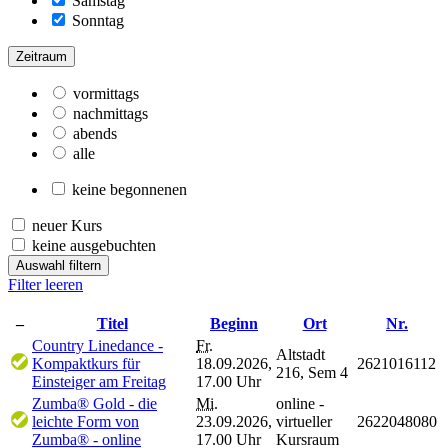
Samstag
Sonntag
Zeitraum
vormittags
nachmittags
abends
alle
keine begonnenen
neuer Kurs
keine ausgebuchten
Auswahl filtern
Filter leeren
–
Titel
Beginn
Ort
Nr.
Country Linedance -
Fr.
Altstadt
Kompaktkurs für
18.09.2026,
2621016112
216, Sem 4
Einsteiger am Freitag
17.00 Uhr
Zumba® Gold - die
Mi.
online -
leichte Form von
23.09.2026,
virtueller
2622048080
Zumba® - online
17.00 Uhr
Kursraum