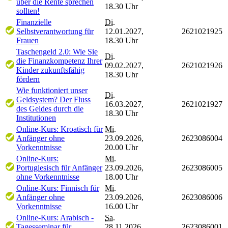
über die Rente sprechen
18.30 Uhr
sollten!
Finanzielle
Di.
Selbstverantwortung für
12.01.2027,
2621021925
Frauen
18.30 Uhr
Taschengeld 2.0: Wie Sie
Di.
die Finanzkompetenz Ihrer
09.02.2027,
2621021926
Kinder zukunftsfähig
18.30 Uhr
fördern
Wie funktioniert unser
Di.
Geldsystem? Der Fluss
16.03.2027,
2621021927
des Geldes durch die
18.30 Uhr
Institutionen
Online-Kurs: Kroatisch für
Mi.
Anfänger ohne
23.09.2026,
2623086004
Vorkenntnisse
20.00 Uhr
Online-Kurs:
Mi.
Portugiesisch für Anfänger
23.09.2026,
2623086005
ohne Vorkenntnisse
18.00 Uhr
Online-Kurs: Finnisch für
Mi.
Anfänger ohne
23.09.2026,
2623086006
Vorkenntnisse
16.00 Uhr
Online-Kurs: Arabisch -
Sa.
Tagesseminar für
28.11.2026,
2623086001