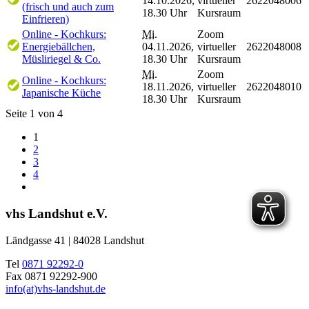
14.10.2026,
virtueller
2622048006
(frisch und auch zum
18.30 Uhr
Kursraum
Einfrieren)
Online - Kochkurs:
Mi.
Zoom
Energiebällchen,
04.11.2026,
virtueller
2622048008
Müsliriegel & Co.
18.30 Uhr
Kursraum
Mi.
Zoom
Online - Kochkurs:
18.11.2026,
virtueller
2622048010
Japanische Küche
18.30 Uhr
Kursraum
Seite 1 von 4
1
2
3
4
vhs Landshut e.V.
Ländgasse 41 | 84028 Landshut
Tel
0871 92292-0
Fax 0871 92292-900
info(at)vhs-landshut.de