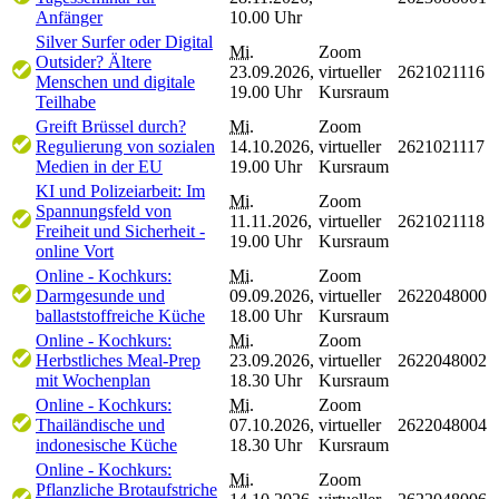
Anfänger
10.00 Uhr
Silver Surfer oder Digital
Mi.
Zoom
Outsider? Ältere
23.09.2026,
virtueller
2621021116
Menschen und digitale
19.00 Uhr
Kursraum
Teilhabe
Greift Brüssel durch?
Mi.
Zoom
Regulierung von sozialen
14.10.2026,
virtueller
2621021117
Medien in der EU
19.00 Uhr
Kursraum
KI und Polizeiarbeit: Im
Mi.
Zoom
Spannungsfeld von
11.11.2026,
virtueller
2621021118
Freiheit und Sicherheit -
19.00 Uhr
Kursraum
online Vort
Online - Kochkurs:
Mi.
Zoom
Darmgesunde und
09.09.2026,
virtueller
2622048000
ballaststoffreiche Küche
18.00 Uhr
Kursraum
Online - Kochkurs:
Mi.
Zoom
Herbstliches Meal-Prep
23.09.2026,
virtueller
2622048002
mit Wochenplan
18.30 Uhr
Kursraum
Online - Kochkurs:
Mi.
Zoom
Thailändische und
07.10.2026,
virtueller
2622048004
indonesische Küche
18.30 Uhr
Kursraum
Online - Kochkurs:
Mi.
Zoom
Pflanzliche Brotaufstriche