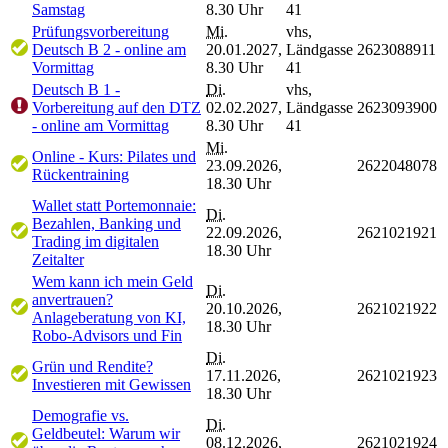
Samstag
8.30 Uhr
41
Prüfungsvorbereitung
Mi.
vhs,
Deutsch B 2 - online am
20.01.2027,
Ländgasse
2623088911
Vormittag
8.30 Uhr
41
Deutsch B 1 -
Di.
vhs,
Vorbereitung auf den DTZ
02.02.2027,
Ländgasse
2623093900
- online am Vormittag
8.30 Uhr
41
Mi.
Online - Kurs: Pilates und
23.09.2026,
2622048078
Rückentraining
18.30 Uhr
Wallet statt Portemonnaie:
Di.
Bezahlen, Banking und
22.09.2026,
2621021921
Trading im digitalen
18.30 Uhr
Zeitalter
Wem kann ich mein Geld
Di.
anvertrauen?
20.10.2026,
2621021922
Anlageberatung von KI,
18.30 Uhr
Robo-Advisors und Fin
Di.
Grün und Rendite?
17.11.2026,
2621021923
Investieren mit Gewissen
18.30 Uhr
Demografie vs.
Di.
Geldbeutel: Warum wir
08.12.2026,
2621021924