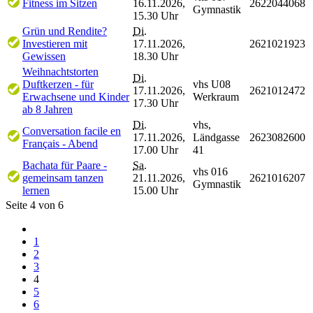
Fitness im Sitzen
16.11.2026,
2622044068
Gymnastik
15.30 Uhr
Grün und Rendite?
Di.
Investieren mit
17.11.2026,
2621021923
Gewissen
18.30 Uhr
Weihnachtstorten
Di.
Duftkerzen - für
vhs U08
17.11.2026,
2621012472
Erwachsene und Kinder
Werkraum
17.30 Uhr
ab 8 Jahren
Di.
vhs,
Conversation facile en
17.11.2026,
Ländgasse
2623082600
Français - Abend
17.00 Uhr
41
Bachata für Paare -
Sa.
vhs 016
gemeinsam tanzen
21.11.2026,
2621016207
Gymnastik
lernen
15.00 Uhr
Seite 4 von 6
1
2
3
4
5
6