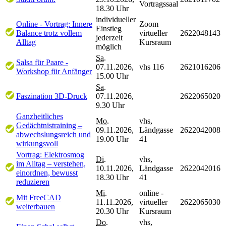
Vortragssaal
18.30 Uhr
individueller
Online - Vortrag: Innere
Zoom
Einstieg
Balance trotz vollem
virtueller
2622048143
jederzeit
Alltag
Kursraum
möglich
Sa.
Salsa für Paare -
07.11.2026,
vhs 116
2621016206
Workshop für Anfänger
15.00 Uhr
Sa.
Faszination 3D-Druck
07.11.2026,
2622065020
9.30 Uhr
Ganzheitliches
Mo.
vhs,
Gedächtnistraining –
09.11.2026,
Ländgasse
2622042008
abwechslungsreich und
19.00 Uhr
41
wirkungsvoll
Vortrag: Elektrosmog
Di.
vhs,
im Alltag – verstehen,
10.11.2026,
Ländgasse
2622042016
einordnen, bewusst
18.30 Uhr
41
reduzieren
Mi.
online -
Mit FreeCAD
11.11.2026,
virtueller
2622065030
weiterbauen
20.30 Uhr
Kursraum
Do.
vhs,