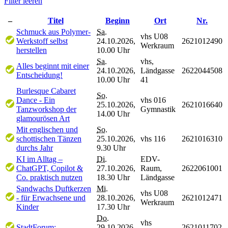
Filter leeren
–
Titel
Beginn
Ort
Nr.
Schmuck aus Polymer-
Sa.
vhs U08
Werkstoff selbst
24.10.2026,
2621012490
Werkraum
herstellen
10.00 Uhr
Sa.
vhs,
Alles beginnt mit einer
24.10.2026,
Ländgasse
2622044508
Entscheidung!
10.00 Uhr
41
Burlesque Cabaret
So.
Dance - Ein
vhs 016
25.10.2026,
2621016640
Tanzworkshop der
Gymnastik
14.00 Uhr
glamourösen Art
Mit englischen und
So.
schottischen Tänzen
25.10.2026,
vhs 116
2621016310
durchs Jahr
9.30 Uhr
KI im Alltag –
Di.
EDV-
ChatGPT, Copilot &
27.10.2026,
Raum,
2622061001
Co. praktisch nutzen
18.30 Uhr
Ländgasse
Sandwachs Duftkerzen
Mi.
vhs U08
- für Erwachsene und
28.10.2026,
2621012471
Werkraum
Kinder
17.30 Uhr
Do.
vhs
StadtForum:
29.10.2026,
2621011702