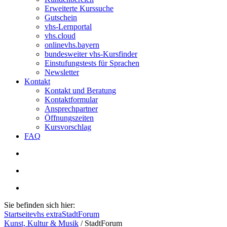
Erweiterte Kurssuche
Gutschein
vhs-Lernportal
vhs.cloud
onlinevhs.bayern
bundesweiter vhs-Kursfinder
Einstufungstests für Sprachen
Newsletter
Kontakt
Kontakt und Beratung
Kontaktformular
Ansprechpartner
Öffnungszeiten
Kursvorschlag
FAQ
Sie befinden sich hier:
Startseite
vhs extra
StadtForum
Kunst, Kultur & Musik
/
StadtForum