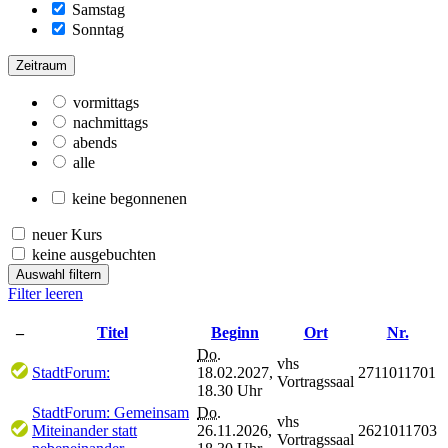
Samstag
Sonntag
Zeitraum
vormittags
nachmittags
abends
alle
keine begonnenen
neuer Kurs
keine ausgebuchten
Auswahl filtern
Filter leeren
–
Titel
Beginn
Ort
Nr.
Do.
vhs
StadtForum:
18.02.2027,
2711011701
Vortragssaal
18.30 Uhr
StadtForum: Gemeinsam
Do.
vhs
Miteinander statt
26.11.2026,
2621011703
Vortragssaal