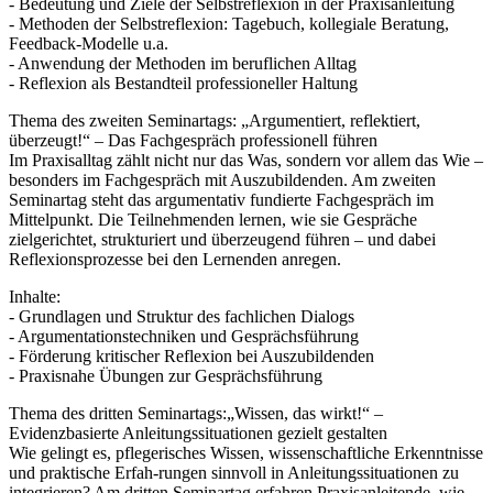
- Bedeutung und Ziele der Selbstreflexion in der Praxisanleitung
- Methoden der Selbstreflexion: Tagebuch, kollegiale Beratung,
Feedback-Modelle u.a.
- Anwendung der Methoden im beruflichen Alltag
- Reflexion als Bestandteil professioneller Haltung
Thema des zweiten Seminartags: „Argumentiert, reflektiert,
überzeugt!“ – Das Fachgespräch professionell führen
Im Praxisalltag zählt nicht nur das Was, sondern vor allem das Wie –
besonders im Fachgespräch mit Auszubildenden. Am zweiten
Seminartag steht das argumentativ fundierte Fachgespräch im
Mittelpunkt. Die Teilnehmenden lernen, wie sie Gespräche
zielgerichtet, strukturiert und überzeugend führen – und dabei
Reflexionsprozesse bei den Lernenden anregen.
Inhalte:
- Grundlagen und Struktur des fachlichen Dialogs
- Argumentationstechniken und Gesprächsführung
- Förderung kritischer Reflexion bei Auszubildenden
- Praxisnahe Übungen zur Gesprächsführung
Thema des dritten Seminartags:„Wissen, das wirkt!“ –
Evidenzbasierte Anleitungssituationen gezielt gestalten
Wie gelingt es, pflegerisches Wissen, wissenschaftliche Erkenntnisse
und praktische Erfah-rungen sinnvoll in Anleitungssituationen zu
integrieren? Am dritten Seminartag erfahren Praxisanleitende, wie