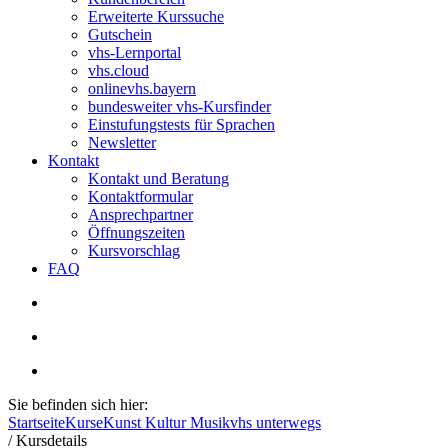
Erweiterte Kurssuche
Gutschein
vhs-Lernportal
vhs.cloud
onlinevhs.bayern
bundesweiter vhs-Kursfinder
Einstufungstests für Sprachen
Newsletter
Kontakt
Kontakt und Beratung
Kontaktformular
Ansprechpartner
Öffnungszeiten
Kursvorschlag
FAQ
Sie befinden sich hier:
Startseite
Kurse
Kunst Kultur Musik
vhs unterwegs
/
Kursdetails